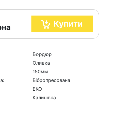
Купити
рна
Бордюр
Оливка
150мм
а:
Вібропресована
ЕКО
Калинівка