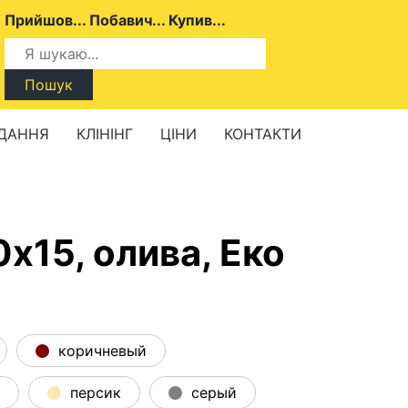
Прийшов... Побавич... Купив...
Пошук
ДАННЯ
КЛІНІНГ
ЦІНИ
КОНТАКТИ
х15, олива, Еко
коричневый
персик
серый