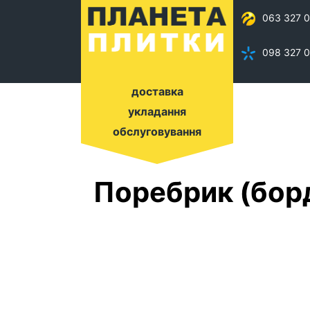
063 327 0
098 327 0
доставка
укладання
обслуговування
Поребрик (борд