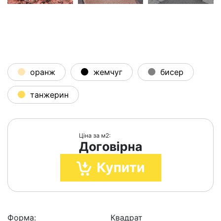
оранж
жемчуг
бисер
танжерин
Ціна за м2:
Договірна
Купити
Форма:
Квадрат