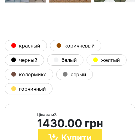
красный
коричневый
черный
белый
желтый
колормикс
серый
горчичный
Ціна за м2:
1430.00 грн
Купити