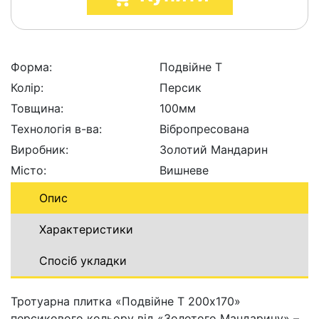
Форма:
Подвійне Т
Колір:
Персик
Товщина:
100мм
Технологія в-ва:
Вібропресована
Виробник:
Золотий Мандарин
Місто:
Вишневе
Опис
Характеристики
Спосіб укладки
Тротуарна плитка «Подвійне Т 200x170»
персикового кольору від «Золотого Мандарину» –