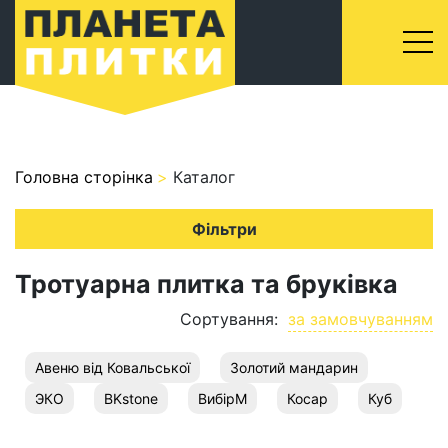
Головна сторінка
Каталог
Фільтри
Тротуарна плитка та бруківка
Сортування:
за замовчуванням
Авеню від Ковальської
Золотий мандарин
ЭКО
BKstone
ВибірМ
Косар
Куб